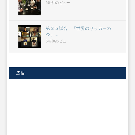
564件のビュー
第３５試合 「世界のサッカーの
今」...
547件のビュー
広告