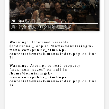
2019年4月25日
第１試合 個人ブログ開始のご挨拶
Warning
: Undefined variable
$additional_loop in
/home/donutsring/k-
mano.com/public_html/wp-
content/themes/k-mano/index.php
on line
74
Warning
: Attempt to read property
"max_num_pages" on null in
/home/donutsring/k-
mano.com/public_html/wp-
content/themes/k-mano/index.php
on line
74