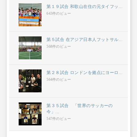
第１９試合 和歌山在住の元タイフッ...
643件のビュー
第５試合 在アジア日本人フットサル...
568件のビュー
第２８試合 ロンドンを拠点にヨーロ...
564件のビュー
第３５試合 「世界のサッカーの
今」...
547件のビュー