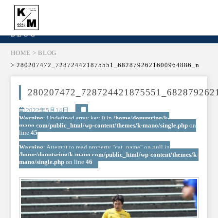
BLOG
HOME
> BLOG
> 280207472_728724421875551_6828792621600964886_n
280207472_728724421875551_682879262
2022年5月14日
Warning
: Undefined array key 0 in
/home/donutsring/k-
mano.com/public_html/wp-content/themes/k-mano/single.php
on
line
45
Warning
: Attempt to read property "cat_name" on null in
/home/donutsring/k-mano.com/public_html/wp-content/themes/k-
mano/single.php
on line
46