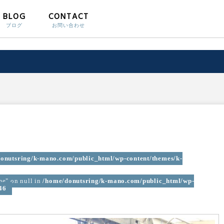
BLOG
CONTACT
ブログ
お問い合わせ
onutsring/k-mano.com/public_html/wp-content/themes/k-
me" on null in
/home/donutsring/k-mano.com/public_html/wp-
46