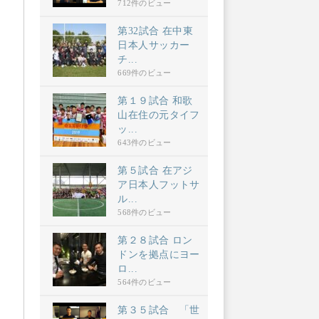
712件のビュー
第32試合 在中東
日本人サッカー
チ...
669件のビュー
第１９試合 和歌
山在住の元タイフ
ッ...
643件のビュー
第５試合 在アジ
ア日本人フットサ
ル...
568件のビュー
第２８試合 ロン
ドンを拠点にヨー
ロ...
564件のビュー
第３５試合 「世