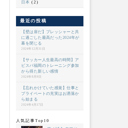
日本
(2)
最近の投稿
【壁は扉だ】プレッシャーと共
に過ごした最高だった2024年が
幕を閉じる
2024年12月31日
【サッカー人生最高の時間】ア
ビスパ福岡のトレーニング参加
から得た新しい感情
2024年8月9日
【忘れかけていた感覚】仕事と
プライベートの充実はお洒落か
ら始まる
2024年4月17日
人気記事Top10