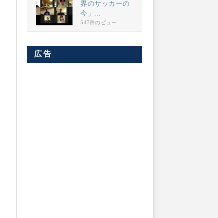
界のサッカーの
今」...
547件のビュー
広告