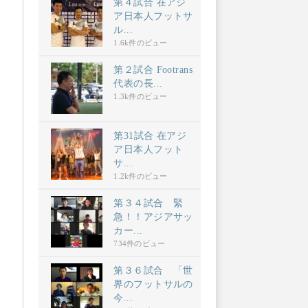
第４試合 在アジ
ア日本人フットサ
ル...
1.6k件のビュー
第２試合 Footrans
代表の長...
1.3k件のビュー
第31試合 在アジ
ア日本人フット
サ...
1.2k件のビュー
第３４試合 緊
急！！アジアサッ
カー...
734件のビュー
第３６試合 「世
界のフットサルの
今...