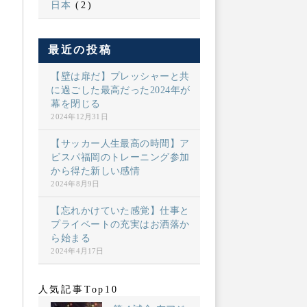
日本
(2)
最近の投稿
【壁は扉だ】プレッシャーと共
に過ごした最高だった2024年が
幕を閉じる
2024年12月31日
【サッカー人生最高の時間】ア
ビスパ福岡のトレーニング参加
から得た新しい感情
2024年8月9日
【忘れかけていた感覚】仕事と
プライベートの充実はお洒落か
ら始まる
2024年4月17日
人気記事Top10