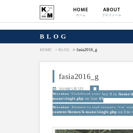
HOME
ABOUT
ホーム
プロフィール
BLOG
> fasia2016_g
HOME
> BLOG
fasia2016_g
2019年5月5日
Warning
: Undefined array key 0 in
/home/d
mano/single.php
on line
45
Warning
: Attempt to read property "cat_na
content/themes/k-mano/single.php
on line