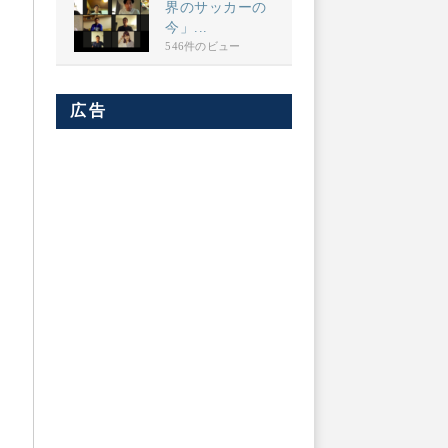
界のサッカーの
今」...
546件のビュー
広告