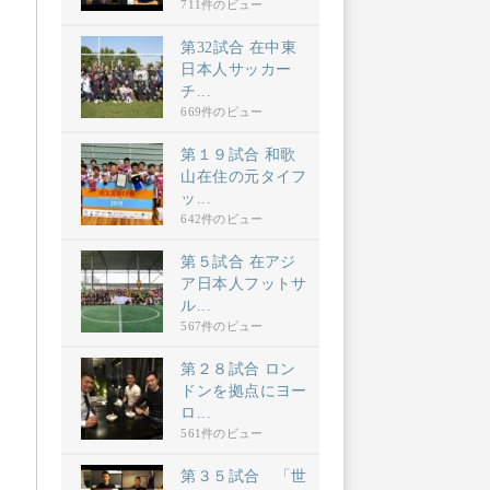
711件のビュー
第32試合 在中東
日本人サッカー
チ...
669件のビュー
第１９試合 和歌
山在住の元タイフ
ッ...
642件のビュー
第５試合 在アジ
ア日本人フットサ
ル...
567件のビュー
第２８試合 ロン
ドンを拠点にヨー
ロ...
561件のビュー
第３５試合 「世