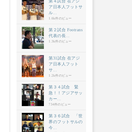
第４試合 在アジ
ア日本人フットサ
ル...
1.6k件のビュー
第２試合 Footrans
代表の長...
1.3k件のビュー
第31試合 在アジ
ア日本人フット
サ...
1.2k件のビュー
第３４試合 緊
急！！アジアサッ
カー...
734件のビュー
第３６試合 「世
界のフットサルの
今...