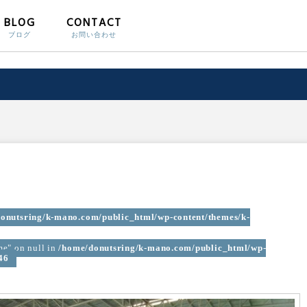
BLOG
CONTACT
ブログ
お問い合わせ
onutsring/k-mano.com/public_html/wp-content/themes/k-
me" on null in
/home/donutsring/k-mano.com/public_html/wp-
46