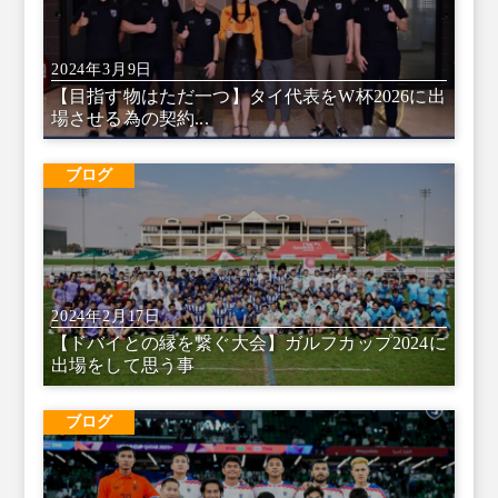
2024年3月9日
【目指す物はただ一つ】タイ代表をW杯2026に出
場させる為の契約...
ブログ
2024年2月17日
【ドバイとの縁を繋ぐ大会】ガルフカップ2024に
出場をして思う事
ブログ