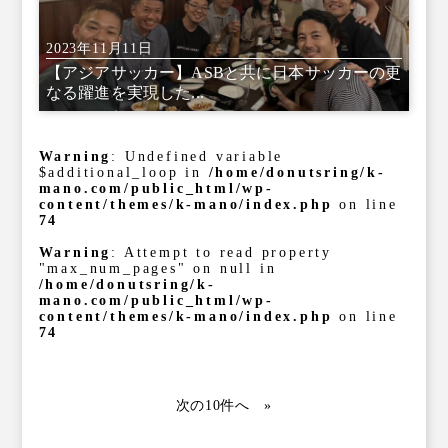
2023年11月11日
【アジアサッカー】ASBと共に日本サッカーの更
なる躍進を実現した...
Warning
: Undefined variable
$additional_loop in
/home/donutsring/k-
mano.com/public_html/wp-
content/themes/k-mano/index.php
on line
74
Warning
: Attempt to read property
"max_num_pages" on null in
/home/donutsring/k-
mano.com/public_html/wp-
content/themes/k-mano/index.php
on line
74
»