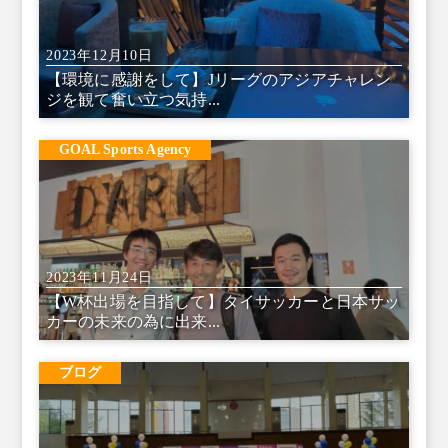
2023年12月10日
【環境に感謝をして】Jリーグのアジアチャレン
ジを観て奮い立つ気持...
GOAL Sports Agency
2023年11月24日
【W杯出場を目指して】タイサッカーと日本サッ
カーの未来の為に出来...
ブログ