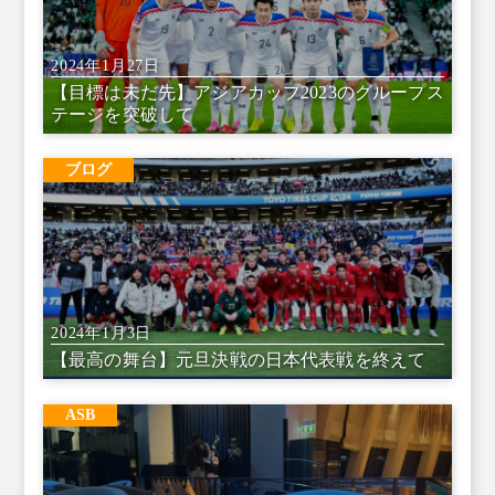
2024年1月27日
【目標は未だ先】アジアカップ2023のグループス
テージを突破して
ブログ
2024年1月3日
【最高の舞台】元旦決戦の日本代表戦を終えて
ASB