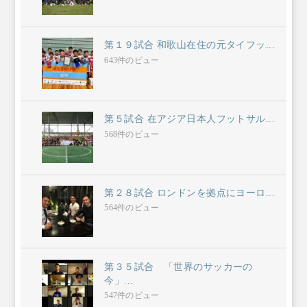
第１９試合 和歌山在住の元タイフッ...
643件のビュー
第５試合 在アジア日本人フットサル...
568件のビュー
第２８試合 ロンドンを拠点にヨーロ...
564件のビュー
第３５試合 「世界のサッカーの
今」...
547件のビュー