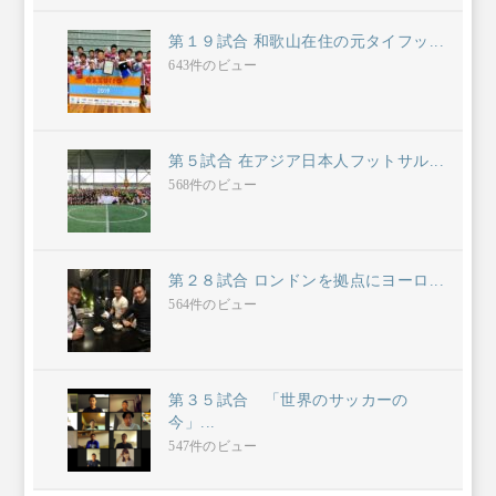
第１９試合 和歌山在住の元タイフッ...
643件のビュー
第５試合 在アジア日本人フットサル...
568件のビュー
第２８試合 ロンドンを拠点にヨーロ...
564件のビュー
第３５試合 「世界のサッカーの
今」...
547件のビュー