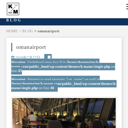
BLOG
HOME
> BLOG
> omanairport
omanairport
2019年7月27日
Warning
: Undefined array key 0 in
/home/donutsring/k-
mano.com/public_html/wp-content/themes/k-mano/single.php
on
line
45
Warning
: Attempt to read property "cat_name" on null in
/home/donutsring/k-mano.com/public_html/wp-content/themes/k-
mano/single.php
on line
46